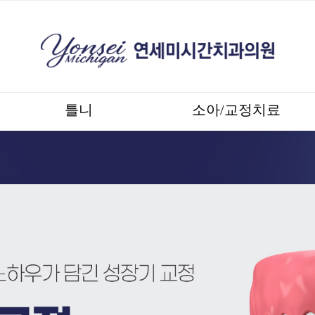
틀니
소아/교정치료