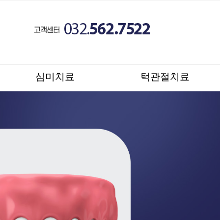
심미치료
턱관절치료