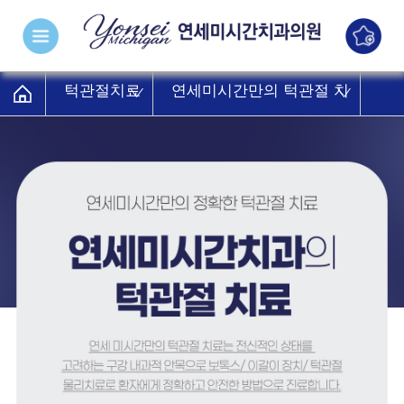
턱관절치료
연세미시간만의 턱관절 치
료