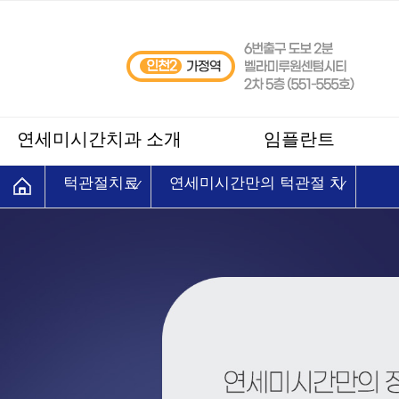
연세미시간치과 소개
임플란트
턱관절치료
연세미시간만의 턱관절 치
료