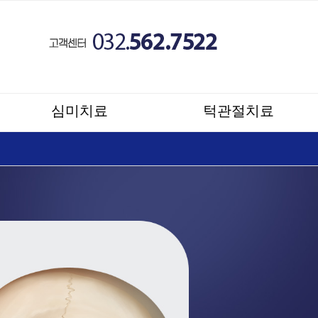
심미치료
턱관절치료