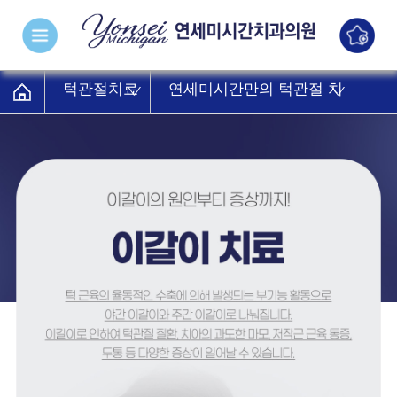
턱관절치료
연세미시간만의 턱관절 치
료